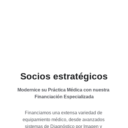
brinda servicio a toda Latinoamérica. 
Comprendemos los desafíos que enfrentan 
las instituciones de salud para acceder a 
equipos médicos de alta gama y de última 
generación.
Socios estratégicos
Modernice su Práctica Médica con nuestra 
Financiación Especializada
Financiamos una extensa variedad de 
equipamiento médico, desde avanzados 
sistemas de Diagnóstico por Imagen y 