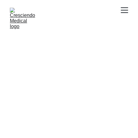
Cresciendo 
Medical
Equipamiento médico
 a tu alcance
Tomógrafo